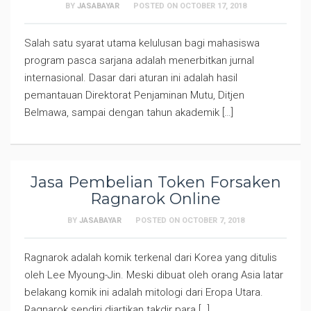
BY
JASABAYAR
POSTED ON
OCTOBER 17, 2018
Salah satu syarat utama kelulusan bagi mahasiswa
program pasca sarjana adalah menerbitkan jurnal
internasional. Dasar dari aturan ini adalah hasil
pemantauan Direktorat Penjaminan Mutu, Ditjen
Belmawa, sampai dengan tahun akademik […]
Jasa Pembelian Token Forsaken
Ragnarok Online
BY
JASABAYAR
POSTED ON
OCTOBER 7, 2018
Ragnarok adalah komik terkenal dari Korea yang ditulis
oleh Lee Myoung-Jin. Meski dibuat oleh orang Asia latar
belakang komik ini adalah mitologi dari Eropa Utara.
Ragnarok sendiri diartikan takdir para […]