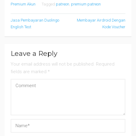
Premium Akun
Tagged
patreon
,
premium patreon
Post
Jasa Pembayaran Duolingo
Membayar Airdroid Dengan
navigation
English Test
Kode Voucher
Leave a Reply
Your email address will not be published.
Required
fields are marked
*