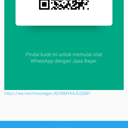
https://wa.me/message/J6UWMYK4JG2GM1