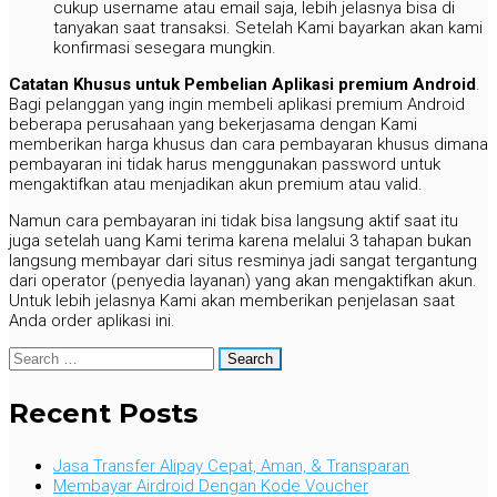
cukup username atau email saja, lebih jelasnya bisa di
tanyakan saat transaksi. Setelah Kami bayarkan akan kami
konfirmasi sesegara mungkin.
Catatan Khusus untuk Pembelian Aplikasi premium Android
.
Bagi pelanggan yang ingin membeli aplikasi premium Android
beberapa perusahaan yang bekerjasama dengan Kami
memberikan harga khusus dan cara pembayaran khusus dimana
pembayaran ini tidak harus menggunakan password untuk
mengaktifkan atau menjadikan akun premium atau valid.
Namun cara pembayaran ini tidak bisa langsung aktif saat itu
juga setelah uang Kami terima karena melalui 3 tahapan bukan
langsung membayar dari situs resminya jadi sangat tergantung
dari operator (penyedia layanan) yang akan mengaktifkan akun.
Untuk lebih jelasnya Kami akan memberikan penjelasan saat
Anda order aplikasi ini.
By
Search
jasabayar
for:
Posted
on
Recent Posts
January
26,
2018
November
Jasa Transfer Alipay Cepat, Aman, & Transparan
4,
Membayar Airdroid Dengan Kode Voucher
2025