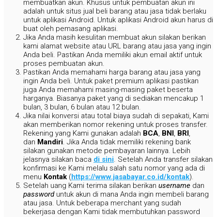
membuatkan akun. Khusus untuk pembuatan akun ini
adalah untuk situs jual beli barang atau jasa tidak berlaku
untuk aplikasi Android. Untuk aplikasi Android akun harus di
buat oleh pemasang aplikasi.
Jika Anda masih kesulitan membuat akun silakan berikan
kami alamat website atau URL barang atau jasa yang ingin
Anda beli. Pastikan Anda memiliki akun email aktif untuk
proses pembuatan akun.
Pastikan Anda memahami harga barang atau jasa yang
ingin Anda beli. Untuk paket premium aplikasi pastikan
juga Anda memahami masing-masing paket beserta
harganya. Biasanya paket yang di sediakan mencakup 1
bulan, 3 bulan, 6 bulan atau 12 bulan.
Jika nilai konversi atau total biaya sudah di sepakati, Kami
akan memberikan nomor rekening untuk proses transfer.
Rekening yang Kami gunakan adalah
BCA
,
BNI
,
BRI
,
dan
Mandiri
. Jika Anda tidak memiliki rekening bank
silakan gunakan metode pembayaran lainnya. Lebih
jelasnya silakan baca
di sini
. Setelah Anda transfer silakan
konfirmasi ke Kami melalu salah satu nomor yang ada di
menu
Kontak
(
https://www.jasabayar.co.id/kontak
).
Setelah uang Kami terima silakan berikan
username
dan
password
untuk akun di mana Anda ingin membeli barang
atau jasa. Untuk beberapa merchant yang sudah
bekerjasa dengan Kami tidak membutuhkan password