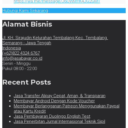
https://wa.me/message/J6UWMYK4JG2GM1
Hubungi Kami Sekarang
Alamat Bisnis
Jl. KH. Sirajudin Kelurahan Tembalang Kec. Tembalang.
Semarang - Jawa Tengah
Indonesia
(+62)822 4324 6767
info@jasabayar.co.id
Senin - Minggu
Pukul 08:00 - 22:00
Recent Posts
Jasa Transfer Alipay Cepat, Aman, & Transparan
Membayar Airdroid Dengan Kode Voucher
Membayar Berlangganan Patreon Menggunakan Paypal
atau Kartu Kredit
Jasa Pembayaran Duolingo English Test
Jasa Penerbitan Jurnal Internasional Teknik Sipil