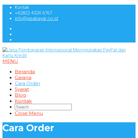
Skip
Kontak
to
+62822 4324 6767
content
info@jasabayar.co.id
MENU
Beranda
Garansi
Cara Order
Syarat
Blog
Kontak
Close Menu
Cara Order