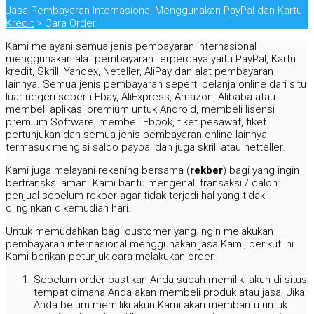
Jasa Pembayaran Internasional Menggunakan PayPal dan Kartu
Kredit
>
Cara Order
Cara
Kami melayani semua jenis pembayaran internasional
Order
menggunakan alat pembayaran terpercaya yaitu PayPal, Kartu
kredit, Skrill, Yandex, Neteller, AliPay dan alat pembayaran
lainnya. Semua jenis pembayaran seperti belanja online dari situ
luar negeri seperti Ebay, AliExpress, Amazon, Alibaba atau
membeli aplikasi premium untuk Android, membeli lisensi
premium Software, membeli Ebook, tiket pesawat, tiket
pertunjukan dan semua jenis pembayaran online lainnya
termasuk mengisi saldo paypal dan juga skrill atau netteller.
Kami juga melayani rekening bersama (
rekber
) bagi yang ingin
bertransksi aman. Kami bantu mengenali transaksi / calon
penjual sebelum rekber agar tidak terjadi hal yang tidak
diinginkan dikemudian hari.
Untuk memudahkan bagi customer yang ingin melakukan
pembayaran internasional menggunakan jasa Kami, berikut ini
Kami berikan petunjuk cara melakukan order.
Sebelum order pastikan Anda sudah memiliki akun di situs
tempat dimana Anda akan membeli produk atau jasa. Jika
Anda belum memiliki akun Kami akan membantu untuk