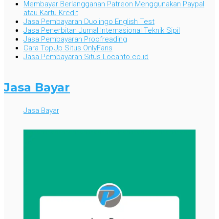
Membayar Berlangganan Patreon Menggunakan Paypal
atau Kartu Kredit
Jasa Pembayaran Duolingo English Test
Jasa Penerbitan Jurnal Internasional Teknik Sipil
Jasa Pembayaran Proofreading
Cara TopUp Situs OnlyFans
Jasa Pembayaran Situs Locanto.co.id
Jasa Bayar
Jasa Bayar