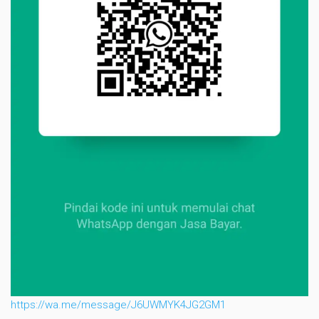
https://wa.me/message/J6UWMYK4JG2GM1