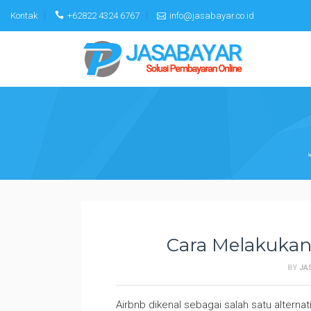
Skip
Kontak
+62822 4324 6767
info@jasabayar.co.id
to
content
Cara Melakukan
BY
JA
Airbnb dikenal sebagai salah satu alterna