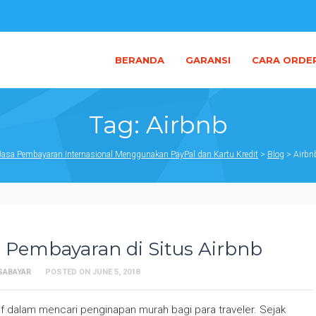
BERANDA
GARANSI
CARA ORDE
Tag:
Airbnb
Jasa Pembayaran Internasional Menggunakan PayPal dan Kartu Kredit
>
Blog
>
Airbn
 Pembayaran di Situs Airbnb
SABAYAR
POSTED ON
JUNE 5, 2018
tif dalam mencari penginapan murah bagi para traveler. Sejak