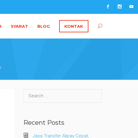
R
SYARAT
BLOG
KONTAK
b
Search
for:
Recent Posts
Jasa Transfer Alipay Cepat,