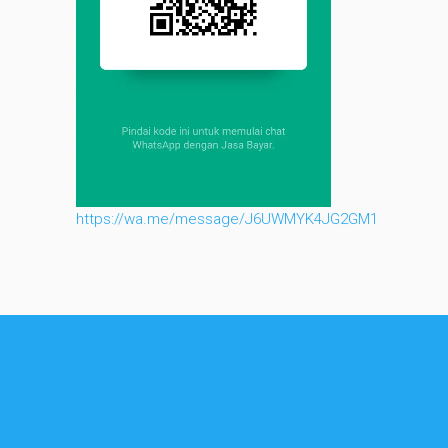
https://wa.me/message/J6UWMYK4JG2GM1