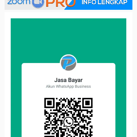
WhatsApp-
Image-
2022-
10-
28-
at-
10.48.57