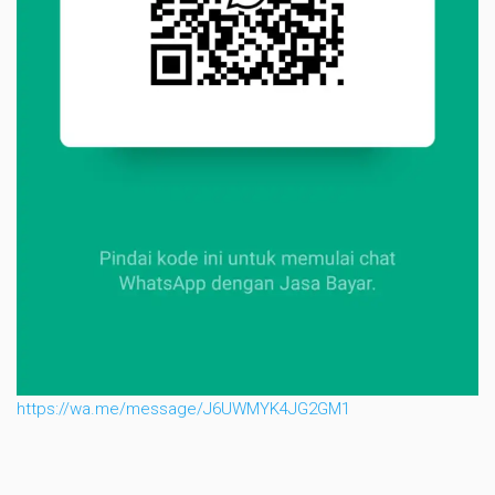
https://wa.me/message/J6UWMYK4JG2GM1