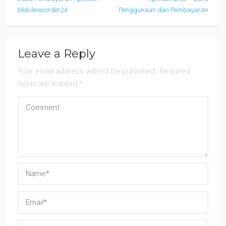
navigation
Mobilerecorder24
Penggunaan dan Pembayaran
Leave a Reply
Your email address will not be published.
Required
fields are marked
*