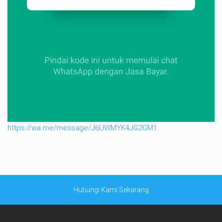
https://wa.me/message/J6UWMYK4JG2GM1
Hubungi Kami Sekarang